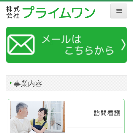
HOME
会社概要
事業内容
訪問看護事業
通所介護事業
事業内容
鍼灸整骨院事業
女性専用フィットネス
採用情報
お問合せ